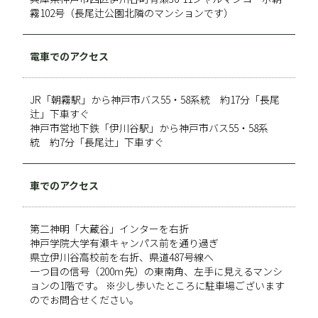
霧102号（長尾辻公園北隣のマンションです）
電車でのアクセス
JR「朝霧駅」から神戸市バス55・58系統 約17分「長尾
辻」下車すぐ
神戸市営地下鉄「伊川谷駅」から神戸市バス55・58系
統 約7分「長尾辻」下車すぐ
車でのアクセス
第二神明「大蔵谷」インターを右折
神戸学院大学有瀬キャンパス前を通り過ぎ
県立伊川谷高校前を右折、県道487号線へ
一つ目の信号（200ｍ先）の東南角、左手に見えるマンシ
ョンの1階です。 ※少し歩いたところに駐車場ございます
のでお問合せください。