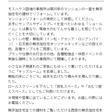
モスハウス田端の事務所は築30年のマンションの一室を無添
加住宅の建材でリフォームしています。
マンションリフォームの実例として体感してください。
派手にサンプルやディスプレイを並べたいわゆる「ショール
ーム」とは異なり、等身大のむてんかな暮らしを感じていた
だくことを大切にしています。
しっくいの壁・無垢床（イン松・アカシア・ロシアンパイ
ン）・石天板の無添加住宅オリジナルキッチンなどの設えの
他、各種サンプルをご用意しています。
プランや仕様のお打合せの他、各種勉強会・体感イベントの
実施も随時こちらの事務所にて開催しております。
小さなお子様連れのご家族にもゆっくり寛いでいただけるよ
うに「キッズルーム」を拡張しました。
無垢の床にごろごろ。絵本を広げたり積み木を積んだり崩し
たり。
ロールスクリーンを下ろして「授乳スペース」や「おむつ替
えスペース」としてもご利用いただけます。
※現場や営業に出ていることがございます。お越しの際には
お電話ください。
無添加住宅全ての建材をご覧いただける西宮の無添加住宅本