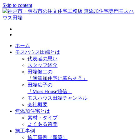
Skip to content
神戸市・明石市の注文住宅工務店 無添加住宅専門モスハウス
田端
ホーム
モスハウス田端とは
代表者の思い
スタッフ紹介
田端健二の
「無添加住宅に暮らそう」
田端広子の
「Moss House通信」
モスハウス田端チャンネル
会社概要
無添加住宅とは
素材・タイプ
よくある質問
施工事例
施工事例（新築）