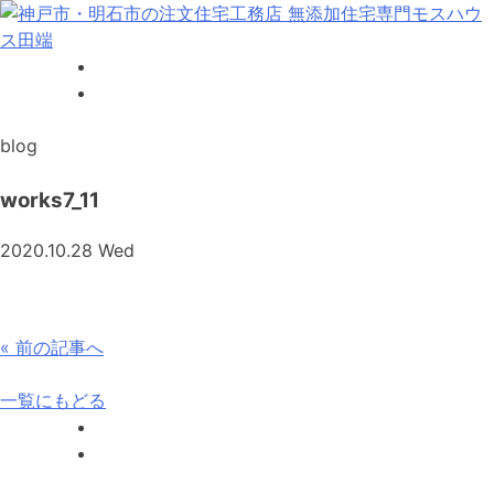
Skip
to
content
神戸市・明石市の注文住宅工務店 無添加住宅専門モスハウス
田端
blog
works7_11
2020.10.28 Wed
投
«
前の記事へ
稿
一覧にもどる
ナ
ビ