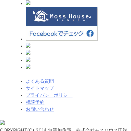
ゲ
ー
シ
ョ
ン
よくある質問
サイトマップ
プライバシーポリシー
相談予約
お問い合わせ
COPYRIGHT(C) 2014 無添加住宅 株式会社モスハウス田端