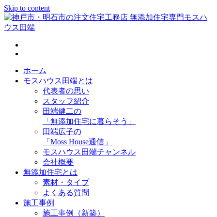
Skip to content
神戸市・明石市の注文住宅工務店 無添加住宅専門モスハウス
田端
ホーム
モスハウス田端とは
代表者の思い
スタッフ紹介
田端健二の
「無添加住宅に暮らそう」
田端広子の
「Moss House通信」
モスハウス田端チャンネル
会社概要
無添加住宅とは
素材・タイプ
よくある質問
施工事例
施工事例（新築）