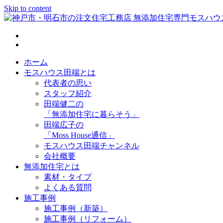
Skip to content
神戸市・明石市の注文住宅工務店 無添加住宅専門モスハウス
ホーム
モスハウス田端とは
代表者の思い
スタッフ紹介
田端健二の
「無添加住宅に暮らそう」
田端広子の
「Moss House通信」
モスハウス田端チャンネル
会社概要
無添加住宅とは
素材・タイプ
よくある質問
施工事例
施工事例（新築）
施工事例（リフォーム）