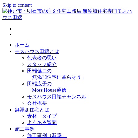
Skip to content
神戸市・明石市の注文住宅工務店 無添加住宅専門モスハウス
田端
ホーム
モスハウス田端とは
代表者の思い
スタッフ紹介
田端健二の
「無添加住宅に暮らそう」
田端広子の
「Moss House通信」
モスハウス田端チャンネル
会社概要
無添加住宅とは
素材・タイプ
よくある質問
施工事例
施工事例（新築）