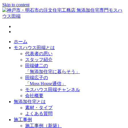
Skip to content
神戸市・明石市の注文住宅工務店 無添加住宅専門モスハウス
田端
ホーム
モスハウス田端とは
代表者の思い
スタッフ紹介
田端健二の
「無添加住宅に暮らそう」
田端広子の
「Moss House通信」
モスハウス田端チャンネル
会社概要
無添加住宅とは
素材・タイプ
よくある質問
施工事例
施工事例（新築）