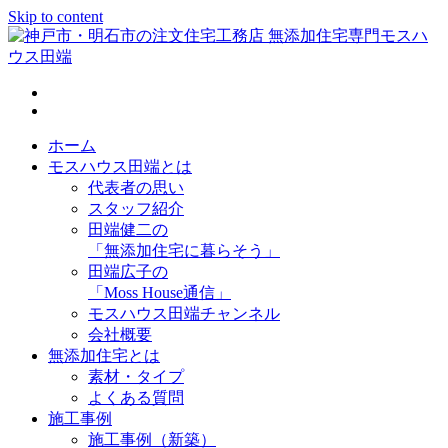
Skip to content
神戸市・明石市の注文住宅工務店 無添加住宅専門モスハウス
田端
ホーム
モスハウス田端とは
代表者の思い
スタッフ紹介
田端健二の
「無添加住宅に暮らそう」
田端広子の
「Moss House通信」
モスハウス田端チャンネル
会社概要
無添加住宅とは
素材・タイプ
よくある質問
施工事例
施工事例（新築）