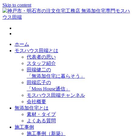
Skip to content
神戸市・明石市の注文住宅工務店 無添加住宅専門モスハウス
田端
ホーム
モスハウス田端とは
代表者の思い
スタッフ紹介
田端健二の
「無添加住宅に暮らそう」
田端広子の
「Moss House通信」
モスハウス田端チャンネル
会社概要
無添加住宅とは
素材・タイプ
よくある質問
施工事例
施工事例（新築）