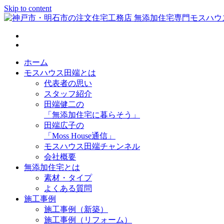
Skip to content
神戸市・明石市の注文住宅工務店 無添加住宅専門モスハウス
ホーム
モスハウス田端とは
代表者の思い
スタッフ紹介
田端健二の
「無添加住宅に暮らそう」
田端広子の
「Moss House通信」
モスハウス田端チャンネル
会社概要
無添加住宅とは
素材・タイプ
よくある質問
施工事例
施工事例（新築）
施工事例（リフォーム）