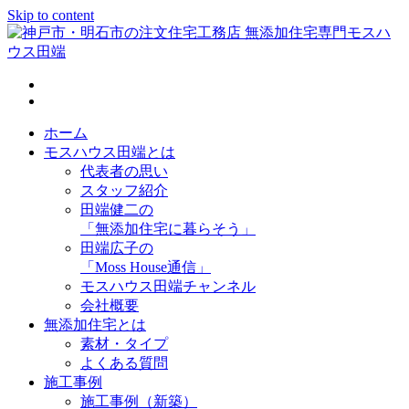
Skip to content
神戸市・明石市の注文住宅工務店 無添加住宅専門モスハウス
田端
ホーム
モスハウス田端とは
代表者の思い
スタッフ紹介
田端健二の
「無添加住宅に暮らそう」
田端広子の
「Moss House通信」
モスハウス田端チャンネル
会社概要
無添加住宅とは
素材・タイプ
よくある質問
施工事例
施工事例（新築）