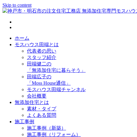
Skip to content
神戸市・明石市の注文住宅工務店 無添加住宅専門モスハウス
ホーム
モスハウス田端とは
代表者の思い
スタッフ紹介
田端健二の
「無添加住宅に暮らそう」
田端広子の
「Moss House通信」
モスハウス田端チャンネル
会社概要
無添加住宅とは
素材・タイプ
よくある質問
施工事例
施工事例（新築）
施工事例（リフォーム）