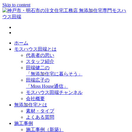
Skip to content
神戸市・明石市の注文住宅工務店 無添加住宅専門モスハウス
田端
ホーム
モスハウス田端とは
代表者の思い
スタッフ紹介
田端健二の
「無添加住宅に暮らそう」
田端広子の
「Moss House通信」
モスハウス田端チャンネル
会社概要
無添加住宅とは
素材・タイプ
よくある質問
施工事例
施工事例（新築）