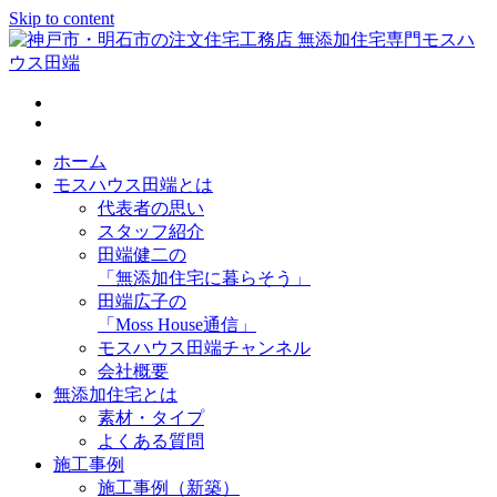
Skip to content
神戸市・明石市の注文住宅工務店 無添加住宅専門モスハウス
田端
ホーム
モスハウス田端とは
代表者の思い
スタッフ紹介
田端健二の
「無添加住宅に暮らそう」
田端広子の
「Moss House通信」
モスハウス田端チャンネル
会社概要
無添加住宅とは
素材・タイプ
よくある質問
施工事例
施工事例（新築）