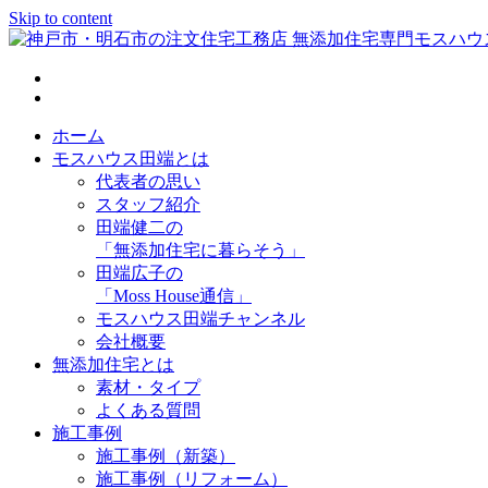
Skip to content
神戸市・明石市の注文住宅工務店 無添加住宅専門モスハウス
ホーム
モスハウス田端とは
代表者の思い
スタッフ紹介
田端健二の
「無添加住宅に暮らそう」
田端広子の
「Moss House通信」
モスハウス田端チャンネル
会社概要
無添加住宅とは
素材・タイプ
よくある質問
施工事例
施工事例（新築）
施工事例（リフォーム）