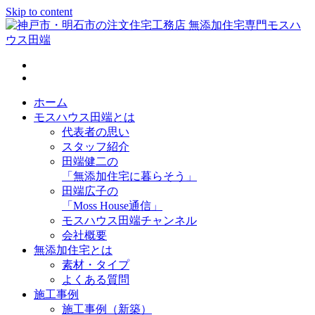
Skip to content
神戸市・明石市の注文住宅工務店 無添加住宅専門モスハウス
田端
ホーム
モスハウス田端とは
代表者の思い
スタッフ紹介
田端健二の
「無添加住宅に暮らそう」
田端広子の
「Moss House通信」
モスハウス田端チャンネル
会社概要
無添加住宅とは
素材・タイプ
よくある質問
施工事例
施工事例（新築）