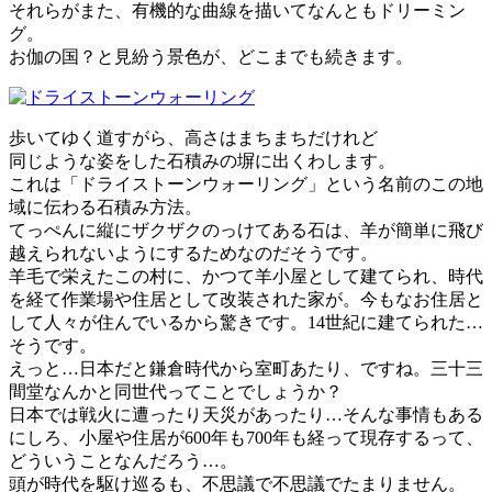
それらがまた、有機的な曲線を描いてなんともドリーミン
グ。
お伽の国？と見紛う景色が、どこまでも続きます。
歩いてゆく道すがら、高さはまちまちだけれど
同じような姿をした石積みの塀に出くわします。
これは「ドライストーンウォーリング」という名前のこの地
域に伝わる石積み方法。
てっぺんに縦にザクザクのっけてある石は、羊が簡単に飛び
越えられないようにするためなのだそうです。
羊毛で栄えたこの村に、かつて羊小屋として建てられ、時代
を経て作業場や住居として改装された家が。今もなお住居と
して人々が住んでいるから驚きです。14世紀に建てられた…
そうです。
えっと…日本だと鎌倉時代から室町あたり、ですね。三十三
間堂なんかと同世代ってことでしょうか？
日本では戦火に遭ったり天災があったり…そんな事情もある
にしろ、小屋や住居が600年も700年も経って現存するって、
どういうことなんだろう…。
頭が時代を駆け巡るも、不思議で不思議でたまりません。