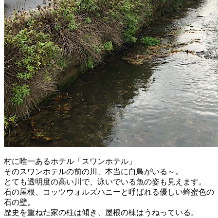
村に唯一あるホテル「スワンホテル」
そのスワンホテルの前の川、本当に白鳥がいる～。
とても透明度の高い川で、泳いでいる魚の姿も見えます。
石の屋根、コッツウォルズハニーと呼ばれる優しい蜂蜜色の
石の壁。
歴史を重ねた家の柱は傾き、屋根の棟はうねっている。