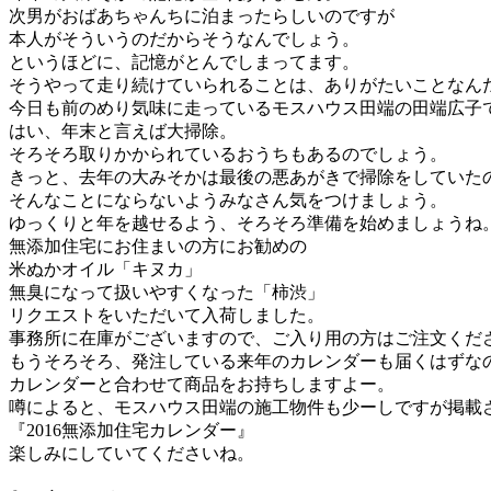
次男がおばあちゃんちに泊まったらしいのですが
本人がそういうのだからそうなんでしょう。
というほどに、記憶がとんでしまってます。
そうやって走り続けていられることは、ありがたいことなん
今日も前のめり気味に走っているモスハウス田端の田端広子
はい、年末と言えば大掃除。
そろそろ取りかかられているおうちもあるのでしょう。
きっと、去年の大みそかは最後の悪あがきで掃除をしていた
そんなことにならないようみなさん気をつけましょう。
ゆっくりと年を越せるよう、そろそろ準備を始めましょうね
無添加住宅にお住まいの方にお勧めの
米ぬかオイル「キヌカ」
無臭になって扱いやすくなった「柿渋」
リクエストをいただいて入荷しました。
事務所に在庫がございますので、ご入り用の方はご注文くだ
もうそろそろ、発注している来年のカレンダーも届くはずな
カレンダーと合わせて商品をお持ちしますよー。
噂によると、モスハウス田端の施工物件も少ーしですが掲載
『2016無添加住宅カレンダー』
楽しみにしていてくださいね。