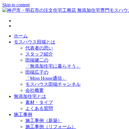
Skip to content
神戸市・明石市の注文住宅工務店 無添加住宅専門モスハウス
ホーム
モスハウス田端とは
代表者の思い
スタッフ紹介
田端健二の
「無添加住宅に暮らそう」
田端広子の
「Moss House通信」
モスハウス田端チャンネル
会社概要
無添加住宅とは
素材・タイプ
よくある質問
施工事例
施工事例（新築）
施工事例（リフォーム）