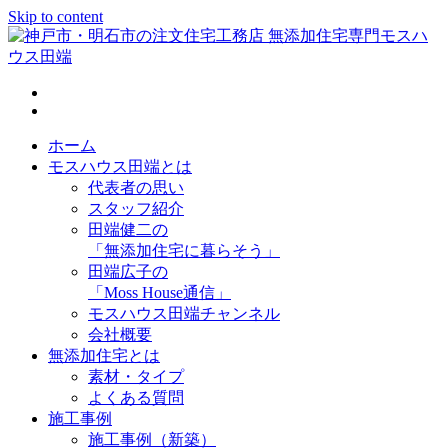
Skip to content
神戸市・明石市の注文住宅工務店 無添加住宅専門モスハウス
田端
ホーム
モスハウス田端とは
代表者の思い
スタッフ紹介
田端健二の
「無添加住宅に暮らそう」
田端広子の
「Moss House通信」
モスハウス田端チャンネル
会社概要
無添加住宅とは
素材・タイプ
よくある質問
施工事例
施工事例（新築）