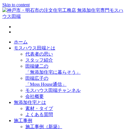
Skip to content
神戸市・明石市の注文住宅工務店 無添加住宅専門モスハウス
田端
ホーム
モスハウス田端とは
代表者の思い
スタッフ紹介
田端健二の
「無添加住宅に暮らそう」
田端広子の
「Moss House通信」
モスハウス田端チャンネル
会社概要
無添加住宅とは
素材・タイプ
よくある質問
施工事例
施工事例（新築）