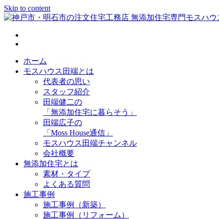
Skip to content
神戸市・明石市の注文住宅工務店 無添加住宅専門モスハウス
ホーム
モスハウス田端とは
代表者の思い
スタッフ紹介
田端健二の
「無添加住宅に暮らそう」
田端広子の
「Moss House通信」
モスハウス田端チャンネル
会社概要
無添加住宅とは
素材・タイプ
よくある質問
施工事例
施工事例（新築）
施工事例（リフォーム）