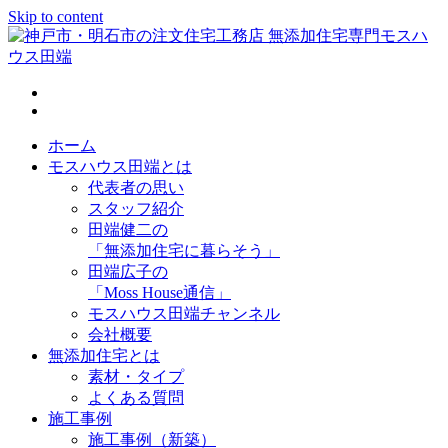
Skip to content
神戸市・明石市の注文住宅工務店 無添加住宅専門モスハウス
田端
ホーム
モスハウス田端とは
代表者の思い
スタッフ紹介
田端健二の
「無添加住宅に暮らそう」
田端広子の
「Moss House通信」
モスハウス田端チャンネル
会社概要
無添加住宅とは
素材・タイプ
よくある質問
施工事例
施工事例（新築）