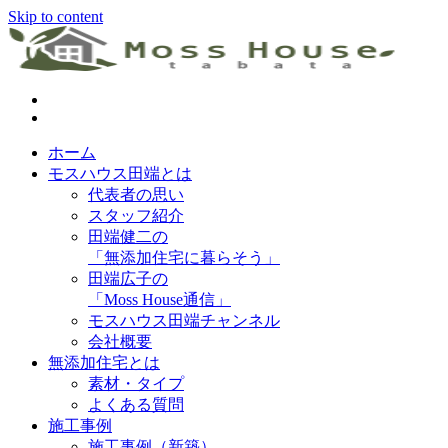
Skip to content
神戸市・明石市の注文住宅工務店 無添加住宅専門モスハウス
田端
ホーム
モスハウス田端とは
代表者の思い
スタッフ紹介
田端健二の
「無添加住宅に暮らそう」
田端広子の
「Moss House通信」
モスハウス田端チャンネル
会社概要
無添加住宅とは
素材・タイプ
よくある質問
施工事例
施工事例（新築）