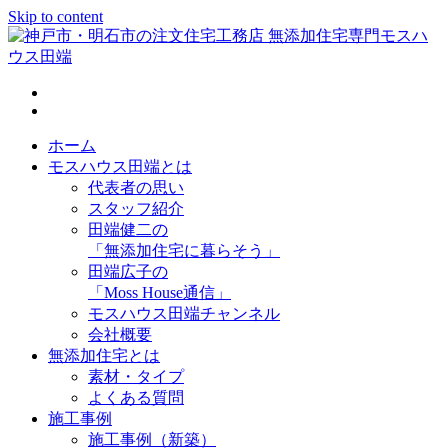
Skip to content
神戸市・明石市の注文住宅工務店 無添加住宅専門モスハウス
田端
ホーム
モスハウス田端とは
代表者の思い
スタッフ紹介
田端健二の
「無添加住宅に暮らそう」
田端広子の
「Moss House通信」
モスハウス田端チャンネル
会社概要
無添加住宅とは
素材・タイプ
よくある質問
施工事例
施工事例（新築）