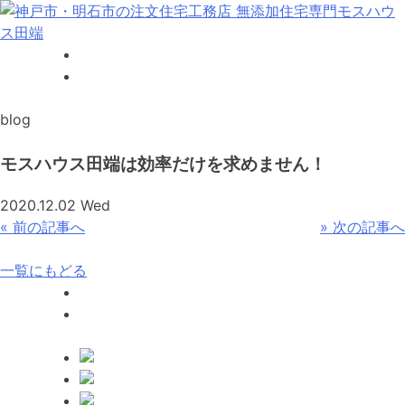
Skip
to
content
神戸市・明石市の注文住宅工務店 無添加住宅専門モスハウス
田端
blog
モスハウス田端は効率だけを求めません！
2020.12.02 Wed
投
«
前の記事へ
»
次の記事へ
稿
一覧にもどる
ナ
ビ
ゲ
ー