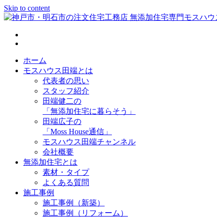
Skip to content
神戸市・明石市の注文住宅工務店 無添加住宅専門モスハウス
ホーム
モスハウス田端とは
代表者の思い
スタッフ紹介
田端健二の
「無添加住宅に暮らそう」
田端広子の
「Moss House通信」
モスハウス田端チャンネル
会社概要
無添加住宅とは
素材・タイプ
よくある質問
施工事例
施工事例（新築）
施工事例（リフォーム）