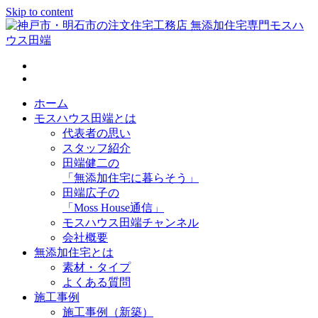
Skip to content
神戸市・明石市の注文住宅工務店 無添加住宅専門モスハウス
田端
ホーム
モスハウス田端とは
代表者の思い
スタッフ紹介
田端健二の
「無添加住宅に暮らそう」
田端広子の
「Moss House通信」
モスハウス田端チャンネル
会社概要
無添加住宅とは
素材・タイプ
よくある質問
施工事例
施工事例（新築）