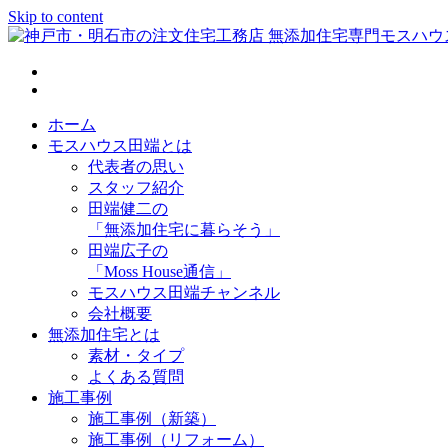
Skip to content
神戸市・明石市の注文住宅工務店 無添加住宅専門モスハウス
ホーム
モスハウス田端とは
代表者の思い
スタッフ紹介
田端健二の
「無添加住宅に暮らそう」
田端広子の
「Moss House通信」
モスハウス田端チャンネル
会社概要
無添加住宅とは
素材・タイプ
よくある質問
施工事例
施工事例（新築）
施工事例（リフォーム）