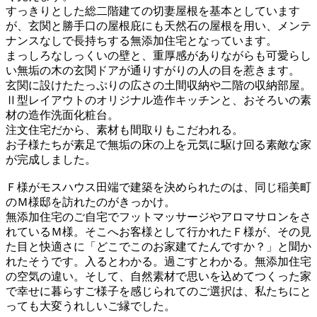
すっきりとした総二階建ての切妻屋根を基本としています
が、玄関と勝手口の屋根庇にも天然石の屋根を用い、メンテ
ナンスなしで長持ちする無添加住宅となっています。
まっしろなしっくいの壁と、重厚感がありながらも可愛らし
い無垢の木の玄関ドアが通りすがりの人の目を惹きます。
玄関に設けたたっぷりの広さの土間収納や二階の収納部屋。
Ⅱ型レイアウトのオリジナル造作キッチンと、おそろいの素
材の造作洗面化粧台。
注文住宅だから、素材も間取りもこだわれる。
お子様たちが素足で無垢の床の上を元気に駆け回る素敵な家
が完成しました。
Ｆ様がモスハウス田端で建築を決められたのは、同じ稲美町
のＭ様邸を訪れたのがきっかけ。
無添加住宅のご自宅でフットマッサージやアロマサロンをさ
れているＭ様。そこへお客様として行かれたＦ様が、その見
た目と快適さに「どこでこのお家建てたんですか？」と聞か
れたそうです。入るとわかる。過ごすとわかる。無添加住宅
の空気の違い。そして、自然素材で思いを込めてつくった家
で幸せに暮らすご様子を感じられてのご選択は、私たちにと
っても大変うれしいご縁でした。