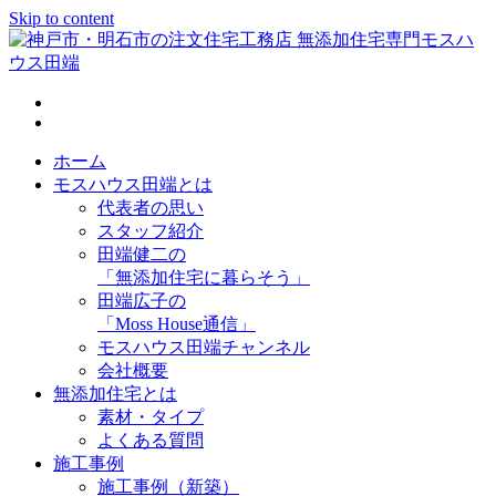
Skip to content
神戸市・明石市の注文住宅工務店 無添加住宅専門モスハウス
田端
ホーム
モスハウス田端とは
代表者の思い
スタッフ紹介
田端健二の
「無添加住宅に暮らそう」
田端広子の
「Moss House通信」
モスハウス田端チャンネル
会社概要
無添加住宅とは
素材・タイプ
よくある質問
施工事例
施工事例（新築）