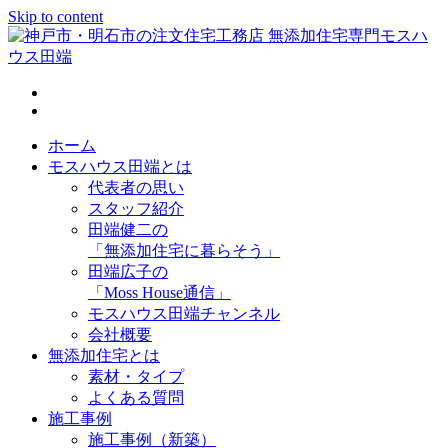
Skip to content
神戸市・明石市の注文住宅工務店 無添加住宅専門モスハウス
田端
ホーム
モスハウス田端とは
代表者の思い
スタッフ紹介
田端健二の
「無添加住宅に暮らそう」
田端広子の
「Moss House通信」
モスハウス田端チャンネル
会社概要
無添加住宅とは
素材・タイプ
よくある質問
施工事例
施工事例（新築）