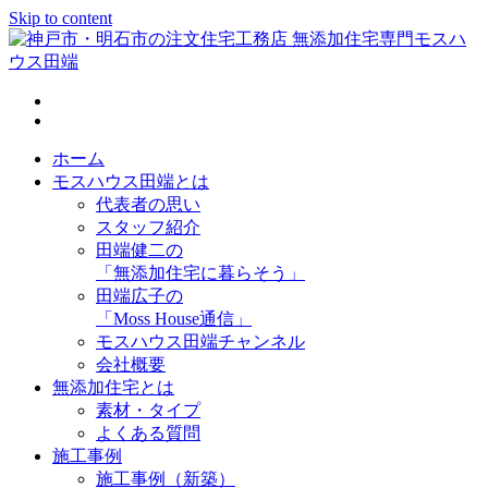
Skip to content
神戸市・明石市の注文住宅工務店 無添加住宅専門モスハウス
田端
ホーム
モスハウス田端とは
代表者の思い
スタッフ紹介
田端健二の
「無添加住宅に暮らそう」
田端広子の
「Moss House通信」
モスハウス田端チャンネル
会社概要
無添加住宅とは
素材・タイプ
よくある質問
施工事例
施工事例（新築）