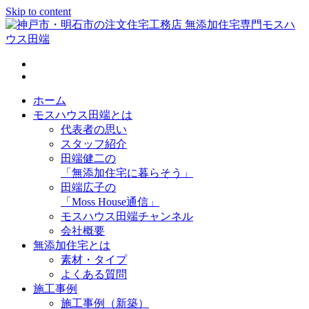
Skip to content
神戸市・明石市の注文住宅工務店 無添加住宅専門モスハウス
田端
ホーム
モスハウス田端とは
代表者の思い
スタッフ紹介
田端健二の
「無添加住宅に暮らそう」
田端広子の
「Moss House通信」
モスハウス田端チャンネル
会社概要
無添加住宅とは
素材・タイプ
よくある質問
施工事例
施工事例（新築）