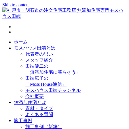
Skip to content
神戸市・明石市の注文住宅工務店 無添加住宅専門モスハウス
田端
ホーム
モスハウス田端とは
代表者の思い
スタッフ紹介
田端健二の
「無添加住宅に暮らそう」
田端広子の
「Moss House通信」
モスハウス田端チャンネル
会社概要
無添加住宅とは
素材・タイプ
よくある質問
施工事例
施工事例（新築）