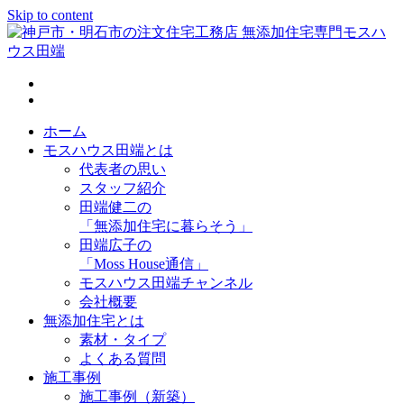
Skip to content
神戸市・明石市の注文住宅工務店 無添加住宅専門モスハウス
田端
ホーム
モスハウス田端とは
代表者の思い
スタッフ紹介
田端健二の
「無添加住宅に暮らそう」
田端広子の
「Moss House通信」
モスハウス田端チャンネル
会社概要
無添加住宅とは
素材・タイプ
よくある質問
施工事例
施工事例（新築）