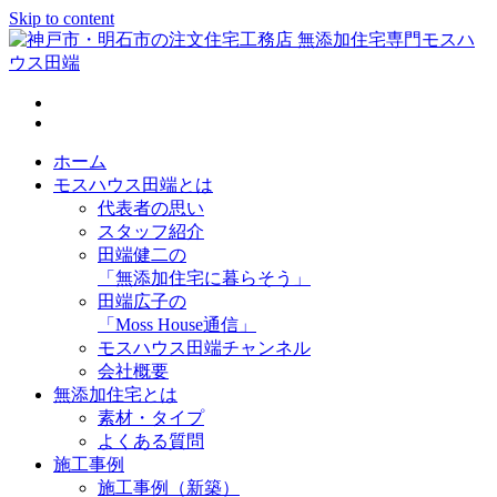
Skip to content
神戸市・明石市の注文住宅工務店 無添加住宅専門モスハウス
田端
ホーム
モスハウス田端とは
代表者の思い
スタッフ紹介
田端健二の
「無添加住宅に暮らそう」
田端広子の
「Moss House通信」
モスハウス田端チャンネル
会社概要
無添加住宅とは
素材・タイプ
よくある質問
施工事例
施工事例（新築）