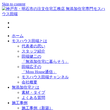
Skip to content
神戸市・明石市の注文住宅工務店 無添加住宅専門モスハウス
田端
ホーム
モスハウス田端とは
代表者の思い
スタッフ紹介
田端健二の
「無添加住宅に暮らそう」
田端広子の
「Moss House通信」
モスハウス田端チャンネル
会社概要
無添加住宅とは
素材・タイプ
よくある質問
施工事例
施工事例（新築）