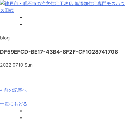
Skip
to
content
神戸市・明石市の注文住宅工務店 無添加住宅専門モスハウス
田端
blog
DF59EFCD-BE17-43B4-8F2F-CF1028741708
2022.07.10 Sun
投
«
前の記事へ
稿
一覧にもどる
ナ
ビ