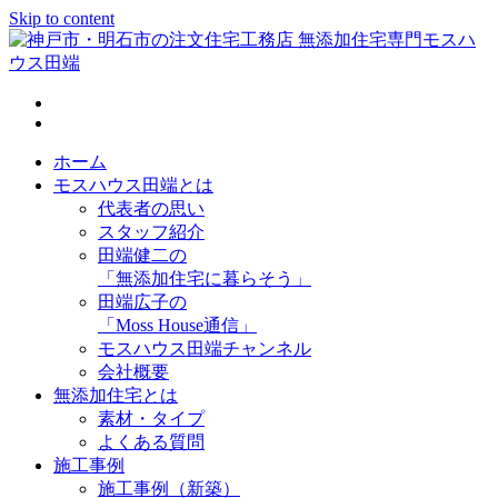
Skip to content
神戸市・明石市の注文住宅工務店 無添加住宅専門モスハウス
田端
ホーム
モスハウス田端とは
代表者の思い
スタッフ紹介
田端健二の
「無添加住宅に暮らそう」
田端広子の
「Moss House通信」
モスハウス田端チャンネル
会社概要
無添加住宅とは
素材・タイプ
よくある質問
施工事例
施工事例（新築）