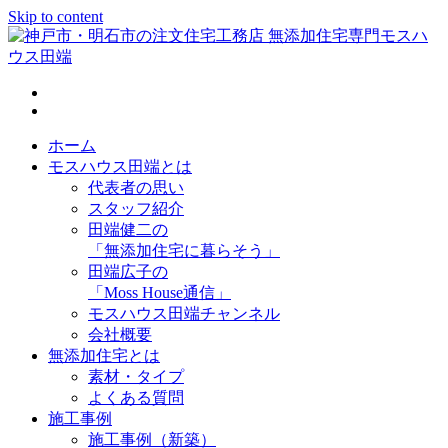
Skip to content
神戸市・明石市の注文住宅工務店 無添加住宅専門モスハウス
田端
ホーム
モスハウス田端とは
代表者の思い
スタッフ紹介
田端健二の
「無添加住宅に暮らそう」
田端広子の
「Moss House通信」
モスハウス田端チャンネル
会社概要
無添加住宅とは
素材・タイプ
よくある質問
施工事例
施工事例（新築）