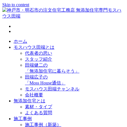
Skip to content
神戸市・明石市の注文住宅工務店 無添加住宅専門モスハウス
田端
ホーム
モスハウス田端とは
代表者の思い
スタッフ紹介
田端健二の
「無添加住宅に暮らそう」
田端広子の
「Moss House通信」
モスハウス田端チャンネル
会社概要
無添加住宅とは
素材・タイプ
よくある質問
施工事例
施工事例（新築）