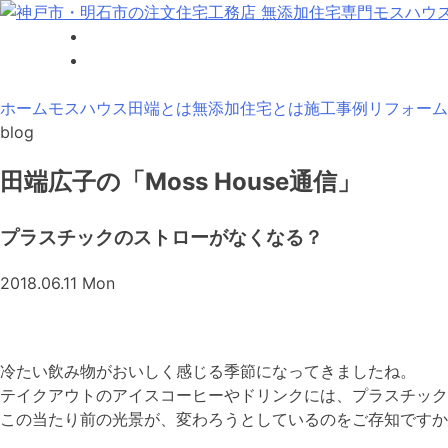
Skip
to
神戸市・明石市の注文住宅工務店 無添加住宅専門モスハウス
content
ホーム
モスハウス田端とは
無添加住宅とは
施工事例
リフォーム
blog
田端広子の「Moss House通信」
プラスチックのストローがなくなる？
2018.06.11 Mon
冷たい飲み物がおいしく感じる季節になってきましたね。
テイクアウトのアイスコーヒーやドリンクには、プラスチック
この当たり前の光景が、変わろうとしているのをご存知ですか