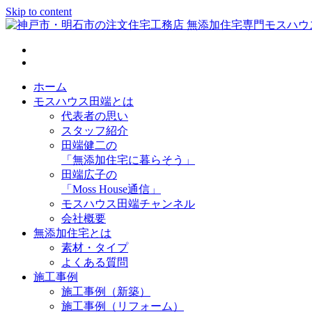
Skip to content
神戸市・明石市の注文住宅工務店 無添加住宅専門モスハウス
ホーム
モスハウス田端とは
代表者の思い
スタッフ紹介
田端健二の
「無添加住宅に暮らそう」
田端広子の
「Moss House通信」
モスハウス田端チャンネル
会社概要
無添加住宅とは
素材・タイプ
よくある質問
施工事例
施工事例（新築）
施工事例（リフォーム）