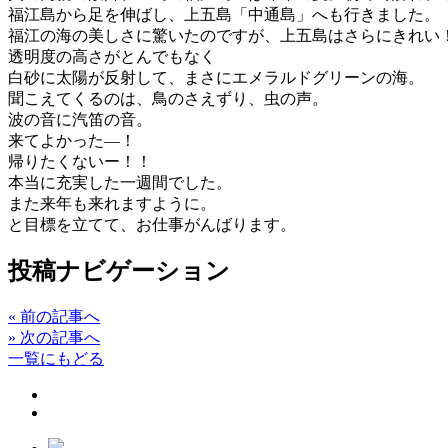
福江島から足を伸ばし、上五島「中通島」へも行きました。
福江の海の美しさに驚いたのですが、上五島はさらにきれい
透明度の高さがとんでもなく
白砂に太陽が反射して、まさにエメラルドグリーンの海。
聞こえてくるのは、鳥のさえずり、虫の声。
波の音に汽笛の音。
来てよかった―！
帰りたくないー！！
本当に充実した一週間でした。
また来年も来れますように。
と目標を立てて、お仕事がんばります。
投稿ナビゲーション
«
前の記事へ
»
次の記事へ
一覧にもどる