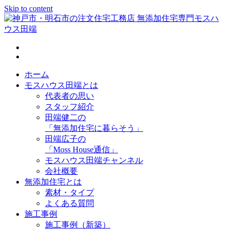
Skip to content
神戸市・明石市の注文住宅工務店 無添加住宅専門モスハウス
田端
ホーム
モスハウス田端とは
代表者の思い
スタッフ紹介
田端健二の
「無添加住宅に暮らそう」
田端広子の
「Moss House通信」
モスハウス田端チャンネル
会社概要
無添加住宅とは
素材・タイプ
よくある質問
施工事例
施工事例（新築）