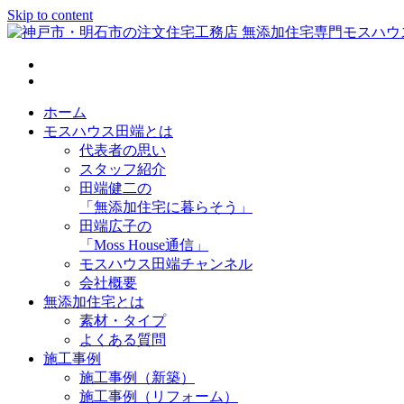
Skip to content
神戸市・明石市の注文住宅工務店 無添加住宅専門モスハウス
ホーム
モスハウス田端とは
代表者の思い
スタッフ紹介
田端健二の
「無添加住宅に暮らそう」
田端広子の
「Moss House通信」
モスハウス田端チャンネル
会社概要
無添加住宅とは
素材・タイプ
よくある質問
施工事例
施工事例（新築）
施工事例（リフォーム）