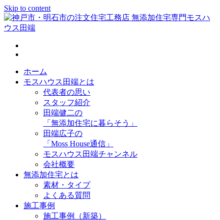
Skip to content
神戸市・明石市の注文住宅工務店 無添加住宅専門モスハウス
田端
ホーム
モスハウス田端とは
代表者の思い
スタッフ紹介
田端健二の
「無添加住宅に暮らそう」
田端広子の
「Moss House通信」
モスハウス田端チャンネル
会社概要
無添加住宅とは
素材・タイプ
よくある質問
施工事例
施工事例（新築）