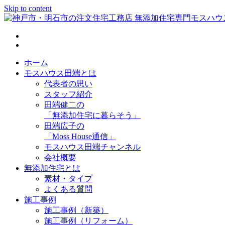
Skip to content
神戸市・明石市の注文住宅工務店 無添加住宅専門モスハウス
ホーム
モスハウス田端とは
代表者の思い
スタッフ紹介
田端健二の
「無添加住宅に暮らそう」
田端広子の
「Moss House通信」
モスハウス田端チャンネル
会社概要
無添加住宅とは
素材・タイプ
よくある質問
施工事例
施工事例（新築）
施工事例（リフォーム）