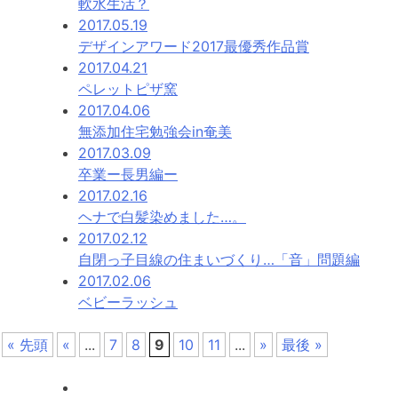
軟水生活？
2017.05.19
デザインアワード2017最優秀作品賞
2017.04.21
ペレットピザ窯
2017.04.06
無添加住宅勉強会in奄美
2017.03.09
卒業ー長男編ー
2017.02.16
ヘナで白髪染めました…。
2017.02.12
自閉っ子目線の住まいづくり…「音」問題編
2017.02.06
ベビーラッシュ
« 先頭
«
...
7
8
9
10
11
...
»
最後 »