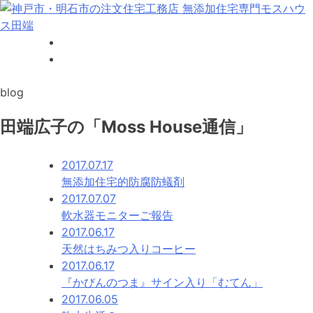
Skip
to
content
神戸市・明石市の注文住宅工務店 無添加住宅専門モスハウス
田端
blog
田端広子の「Moss House通信」
2017.07.17
無添加住宅的防腐防蟻剤
2017.07.07
軟水器モニターご報告
2017.06.17
天然はちみつ入りコーヒー
2017.06.17
『かびんのつま』サイン入り「むてん」
2017.06.05