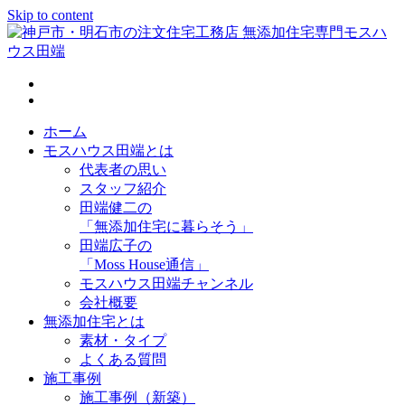
Skip to content
神戸市・明石市の注文住宅工務店 無添加住宅専門モスハウス
田端
ホーム
モスハウス田端とは
代表者の思い
スタッフ紹介
田端健二の
「無添加住宅に暮らそう」
田端広子の
「Moss House通信」
モスハウス田端チャンネル
会社概要
無添加住宅とは
素材・タイプ
よくある質問
施工事例
施工事例（新築）