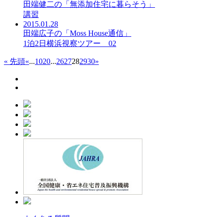
田端健二の「無添加住宅に暮らそう」
講習
2015.01.28
田端広子の「Moss House通信」
1泊2日横浜視察ツアー 02
« 先頭
«
...
10
20
...
26
27
28
29
30
»