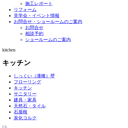
施工レポート
リフォーム
見学会・イベント情報
お問合せ・ショールームのご案内
お問合せ
相談予約
ショールームのご案内
kitchen
キッチン
しっくい（漆喰）壁
フローリング
キッチン
サニタリー
建具・家具
天然石・タイル
石屋根
炭化コルク