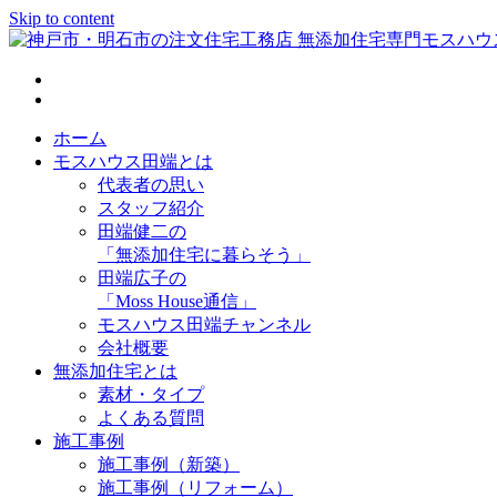
Skip to content
神戸市・明石市の注文住宅工務店 無添加住宅専門モスハウス
ホーム
モスハウス田端とは
代表者の思い
スタッフ紹介
田端健二の
「無添加住宅に暮らそう」
田端広子の
「Moss House通信」
モスハウス田端チャンネル
会社概要
無添加住宅とは
素材・タイプ
よくある質問
施工事例
施工事例（新築）
施工事例（リフォーム）