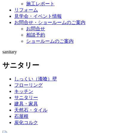
施工レポート
リフォーム
見学会・イベント情報
お問合せ・ショールームのご案内
お問合せ
相談予約
ショールームのご案内
sanitary
サニタリー
しっくい（漆喰）壁
フローリング
キッチン
サニタリー
建具・家具
天然石・タイル
石屋根
炭化コルク