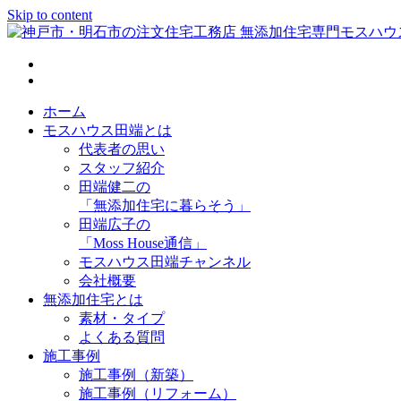
Skip to content
神戸市・明石市の注文住宅工務店 無添加住宅専門モスハウス
ホーム
モスハウス田端とは
代表者の思い
スタッフ紹介
田端健二の
「無添加住宅に暮らそう」
田端広子の
「Moss House通信」
モスハウス田端チャンネル
会社概要
無添加住宅とは
素材・タイプ
よくある質問
施工事例
施工事例（新築）
施工事例（リフォーム）